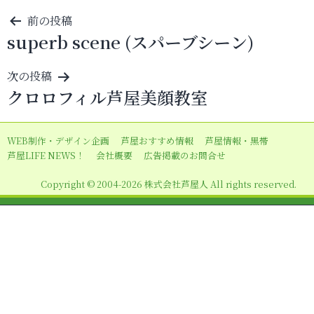
投
前の投稿
superb scene (スパーブシーン)
稿
ナ
次の投稿
ビ
クロロフィル芦屋美顔教室
ゲ
ー
WEB制作・デザイン企画
芦屋おすすめ情報
芦屋情報・黒帯
シ
芦屋LIFE NEWS！
会社概要
広告掲載のお問合せ
ョ
Copyright © 2004-2026 株式会社芦屋人 All rights reserved.
ン