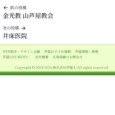
投
前の投稿
金光教 山芦屋教会
稿
ナ
次の投稿
ビ
井床医院
ゲ
ー
WEB制作・デザイン企画
芦屋おすすめ情報
芦屋情報・黒帯
シ
芦屋LIFE NEWS！
会社概要
広告掲載のお問合せ
ョ
Copyright © 2004-2026 株式会社芦屋人 All rights reserved.
ン