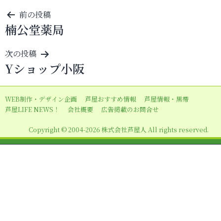
投
前の投稿
楠公堂薬局
稿
ナ
次の投稿
ビ
Yショップ小阪
ゲ
ー
WEB制作・デザイン企画
芦屋おすすめ情報
芦屋情報・黒帯
シ
芦屋LIFE NEWS！
会社概要
広告掲載のお問合せ
ョ
Copyright © 2004-2026 株式会社芦屋人 All rights reserved.
ン