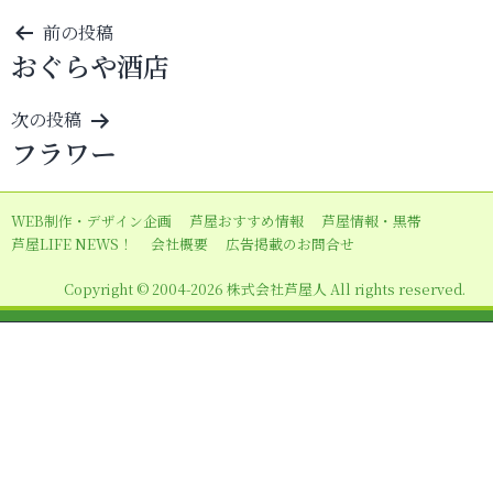
投
前の投稿
おぐらや酒店
稿
ナ
次の投稿
ビ
フラワー
ゲ
ー
WEB制作・デザイン企画
芦屋おすすめ情報
芦屋情報・黒帯
シ
芦屋LIFE NEWS！
会社概要
広告掲載のお問合せ
ョ
Copyright © 2004-2026 株式会社芦屋人 All rights reserved.
ン