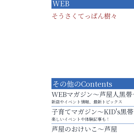
WEB
そうさくてっぱん樹々
その他のContents
WEBマガジン～芦屋人黒帯
新店やイベント情報、最新トピックス
子育てマガジン～KID's黒
８周年コースが半額以下の8,000円！
楽しいイベントや体験記事も！
神戸牛ステーキに舌鼓♪
芦屋のおけいこ～芦屋
芦屋人~あしやびと~