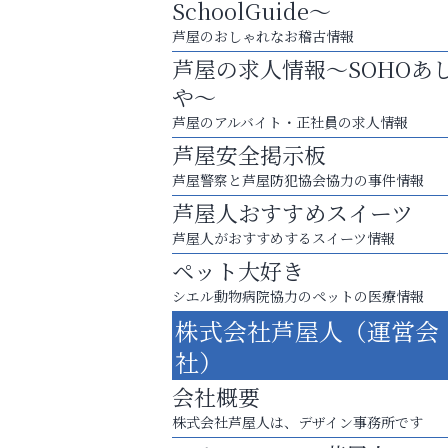
SchoolGuide～
芦屋のおしゃれなお稽古情報
芦屋の求人情報～SOHOあ
や～
芦屋のアルバイト・正社員の求人情報
芦屋安全掲示板
芦屋警察と芦屋防犯協会協力の事件情報
芦屋人おすすめスイーツ
芦屋人がおすすめするスイーツ情報
ペット大好き
シエル動物病院協力のペットの医療情報
芦屋・西宮・神戸の新店舗PRやリニューア
株式会社芦屋人（運営会
知などお気軽にご相談ください。
社）
Y-SPIRAL（ワイスパイラ
会社概要
株式会社芦屋人は、デザイン事務所です