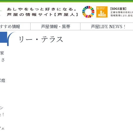
すすめ情報
芦屋情報・黒帯
芦屋LIFE NEWS！
リー・テラス
各家
りさ
家庭
ン
た！
フェ