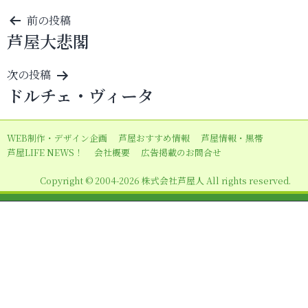
投
前の投稿
芦屋大悲閣
稿
ナ
次の投稿
ビ
ドルチェ・ヴィータ
ゲ
ー
WEB制作・デザイン企画
芦屋おすすめ情報
芦屋情報・黒帯
シ
芦屋LIFE NEWS！
会社概要
広告掲載のお問合せ
ョ
Copyright © 2004-2026 株式会社芦屋人 All rights reserved.
ン