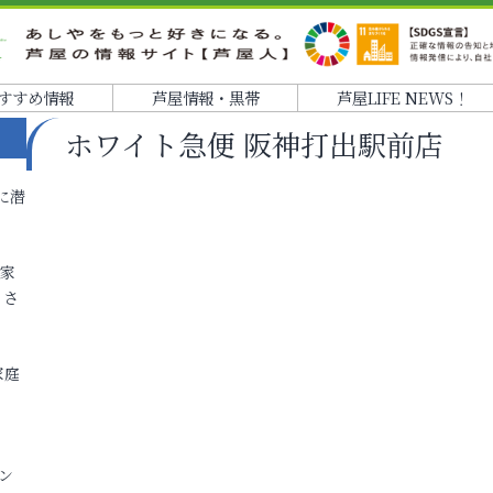
すすめ情報
芦屋情報・黒帯
芦屋LIFE NEWS！
ホワイト急便 阪神打出駅前店
に潜
各家
りさ
家庭
ン