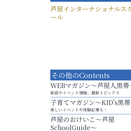
芦屋インターナショナルス
ール
その他のContents
WEBマガジン～芦屋人黒帯
新店やイベント情報、最新トピックス
子育てマガジン～KID's黒
楽しいイベントや体験記事も！
英語で育つ、世界が広がる！
芦屋のおけいこ～芦屋
トレファク出張買取
SchoolGuide～