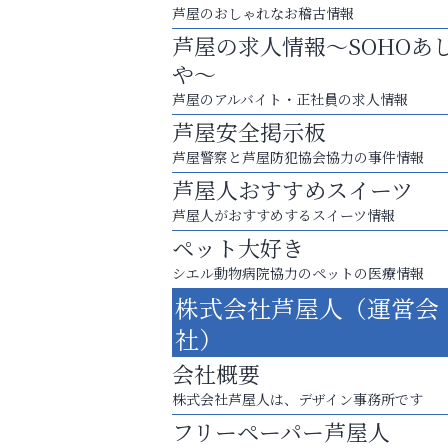
芦屋のおしゃれなお稽古情報
芦屋の求人情報～SOHOあ
や～
芦屋のアルバイト・正社員の求人情報
芦屋安全掲示板
芦屋警察と芦屋防犯協会協力の事件情報
芦屋人おすすめスイーツ
芦屋人がおすすめするスイーツ情報
ペット大好き
シエル動物病院協力のペットの医療情報
査定のプロが心を込めて出張査定
株式会社芦屋人（運営会
ご不要品の売却はトレファク出張買取へ
社）
アクイール芦屋店
会社概要
株式会社芦屋人は、デザイン事務所です
フリーペーパー芦屋人