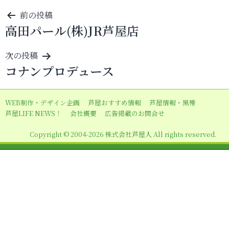
投
前の投稿
高田パール(株)JR芦屋店
稿
ナ
次の投稿
ビ
コナンプロデュース
ゲ
ー
WEB制作・デザイン企画
芦屋おすすめ情報
芦屋情報・黒帯
シ
芦屋LIFE NEWS！
会社概要
広告掲載のお問合せ
ョ
Copyright © 2004-2026 株式会社芦屋人 All rights reserved.
ン