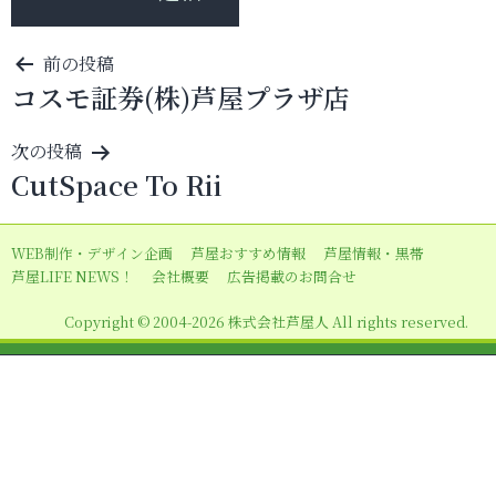
投
前の投稿
コスモ証券(株)芦屋プラザ店
稿
ナ
次の投稿
ビ
CutSpace To Rii
ゲ
ー
WEB制作・デザイン企画
芦屋おすすめ情報
芦屋情報・黒帯
シ
芦屋LIFE NEWS！
会社概要
広告掲載のお問合せ
ョ
Copyright © 2004-2026 株式会社芦屋人 All rights reserved.
ン