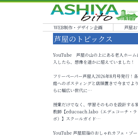
WEB制作・デザイン企画
芦屋お
芦屋のトピックス
YouTube 芦屋の山の上にある老人ホーム
入したら、想像を遥かに超えていました！
フリーペーパー芦屋人2026年8月号発行！
庭へのポスティングと店頭置きで今までよ
らに幅広い世代に…
授業だけでなく、学習そのものを設計する
教師【educoach.labo（エデュコーチ・ラ
ボ）】スクールガイド…
YouTube 芦屋屈指のおしゃれカフェ・ゾー