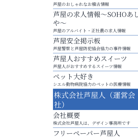
芦屋のおしゃれなお稽古情報
芦屋の求人情報～SOHOあ
や～
芦屋のアルバイト・正社員の求人情報
芦屋安全掲示板
芦屋警察と芦屋防犯協会協力の事件情報
芦屋人おすすめスイーツ
芦屋人がおすすめするスイーツ情報
ペット大好き
シエル動物病院協力のペットの医療情報
洋服お売りください！ 買取サービスは
株式会社芦屋人（運営会
出張・宅配・持ち込みすべて無料！
社）
ラ・ミカ矯正歯科
会社概要
株式会社芦屋人は、デザイン事務所です
フリーペーパー芦屋人