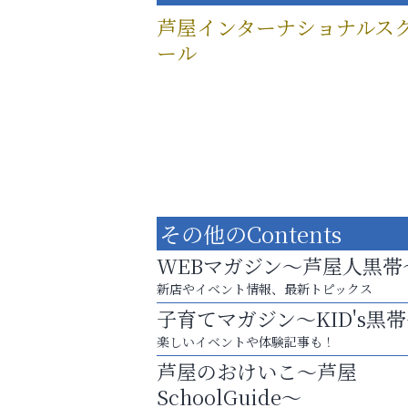
芦屋インターナショナルス
ール
その他のContents
WEBマガジン～芦屋人黒帯
新店やイベント情報、最新トピックス
子育てマガジン～KID's黒
楽しいイベントや体験記事も！
「この学校に出会えて、本当によかった。
芦屋のおけいこ～芦屋
アクイール芦屋店
SchoolGuide～