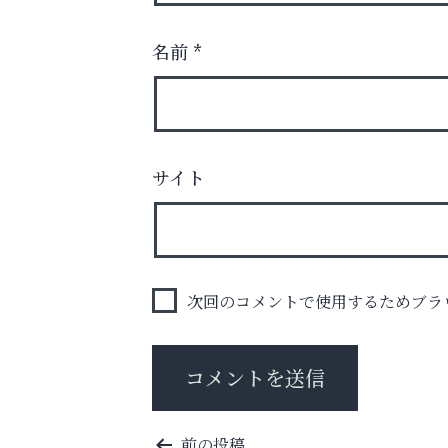
名前
*
サイト
学び方が変われば、成績は変わる。
整体院エスコート・芦屋サ
ン
次回のコメントで使用するためブラ
投
前の投稿