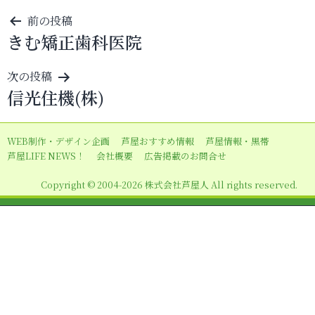
投
前の投稿
きむ矯正歯科医院
稿
ナ
次の投稿
ビ
信光住機(株)
ゲ
ー
WEB制作・デザイン企画
芦屋おすすめ情報
芦屋情報・黒帯
シ
芦屋LIFE NEWS！
会社概要
広告掲載のお問合せ
ョ
Copyright © 2004-2026 株式会社芦屋人 All rights reserved.
ン