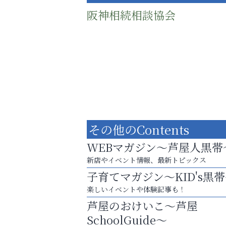
阪神相続相談協会
その他のContents
WEBマガジン～芦屋人黒帯
新店やイベント情報、最新トピックス
子育てマガジン～KID's黒
まずは話してみませんか？
楽しいイベントや体験記事も！
「相続」無料相談会カフェ
芦屋のおけいこ～芦屋
アテイン音楽教室
SchoolGuide～