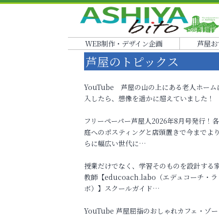
WEB制作・デザイン企画
芦屋お
芦屋のトピックス
YouTube 芦屋の山の上にある老人ホーム
入したら、想像を遥かに超えていました！
フリーペーパー芦屋人2026年8月号発行！
庭へのポスティングと店頭置きで今までよ
らに幅広い世代に…
授業だけでなく、学習そのものを設計する
教師【educoach.labo（エデュコーチ・ラ
ボ）】スクールガイド…
YouTube 芦屋屈指のおしゃれカフェ・ゾー