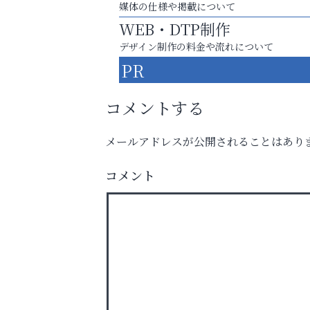
媒体の仕様や掲載について
WEB・DTP制作
デザイン制作の料金や流れについて
PR
コメントする
メールアドレスが公開されることはあり
洋服お売りください！ 買取サービスは
出張・宅配・持ち込みすべて無料！
コメント
芦屋インターナショナルス
ール