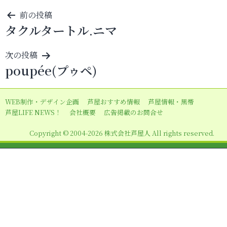
投
前の投稿
タクルタートル.ニマ
稿
ナ
次の投稿
ビ
poupée(プゥペ)
ゲ
ー
WEB制作・デザイン企画
芦屋おすすめ情報
芦屋情報・黒帯
シ
芦屋LIFE NEWS！
会社概要
広告掲載のお問合せ
ョ
Copyright © 2004-2026 株式会社芦屋人 All rights reserved.
ン