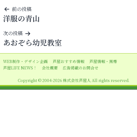
投
前の投稿
洋服の青山
稿
ナ
次の投稿
ビ
あおぞら幼児教室
ゲ
ー
WEB制作・デザイン企画
芦屋おすすめ情報
芦屋情報・黒帯
シ
芦屋LIFE NEWS！
会社概要
広告掲載のお問合せ
ョ
Copyright © 2004-2026 株式会社芦屋人 All rights reserved.
ン