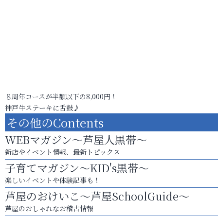
８周年コースが半額以下の8,000円！
神戸牛ステーキに舌鼓♪
その他のContents
WEBマガジン～芦屋人黒帯～
新店やイベント情報、最新トピックス
子育てマガジン～KID's黒帯～
楽しいイベントや体験記事も！
芦屋のおけいこ～芦屋SchoolGuide～
芦屋のおしゃれなお稽古情報