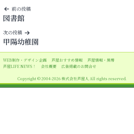
投
前の投稿
図書館
稿
ナ
次の投稿
ビ
甲陽幼稚園
ゲ
ー
WEB制作・デザイン企画
芦屋おすすめ情報
芦屋情報・黒帯
シ
芦屋LIFE NEWS！
会社概要
広告掲載のお問合せ
ョ
Copyright © 2004-2026 株式会社芦屋人 All rights reserved.
ン