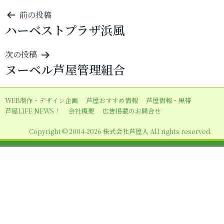
投
前の投稿
ハーベストプラザ浜風
稿
ナ
次の投稿
ビ
ヌーベル芦屋管理組合
ゲ
ー
WEB制作・デザイン企画
芦屋おすすめ情報
芦屋情報・黒帯
シ
芦屋LIFE NEWS！
会社概要
広告掲載のお問合せ
ョ
Copyright © 2004-2026 株式会社芦屋人 All rights reserved.
ン