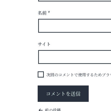
名前
*
サイト
査定のプロが心を込めて出張査定
ご不要品の売却はトレファク出張買取へ
芦屋人~あしやびと~
次回のコメントで使用するためブラ
投
前の投稿