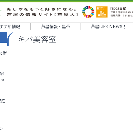
すすめ情報
芦屋情報・黒帯
芦屋LIFE NEWS！
キバ美容室
に潜
各家
りさ
家庭
ン