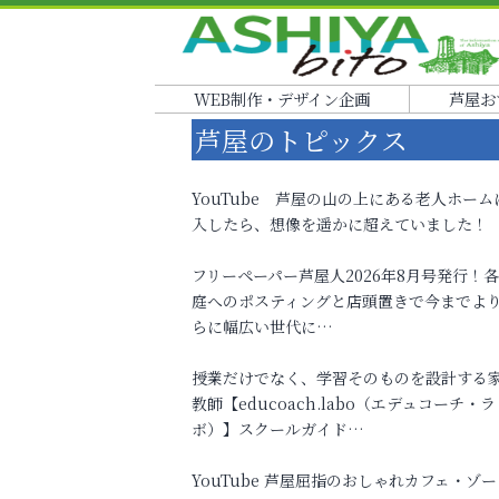
WEB制作・デザイン企画
芦屋お
芦屋のトピックス
YouTube 芦屋の山の上にある老人ホーム
入したら、想像を遥かに超えていました！
フリーペーパー芦屋人2026年8月号発行！
庭へのポスティングと店頭置きで今までよ
らに幅広い世代に…
授業だけでなく、学習そのものを設計する
教師【educoach.labo（エデュコーチ・ラ
ボ）】スクールガイド…
YouTube 芦屋屈指のおしゃれカフェ・ゾー