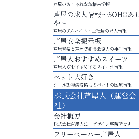
芦屋のおしゃれなお稽古情報
芦屋の求人情報～SOHOあ
や～
芦屋のアルバイト・正社員の求人情報
芦屋安全掲示板
芦屋警察と芦屋防犯協会協力の事件情報
芦屋人おすすめスイーツ
芦屋人がおすすめするスイーツ情報
ペット大好き
シエル動物病院協力のペットの医療情報
株式会社芦屋人（運営会
梅雨でカビが繁殖する前に！
社）
エアコン掃除は“今”が最適
会社概要
アテイン音楽教室
株式会社芦屋人は、デザイン事務所です
フリーペーパー芦屋人