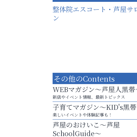
整体院エスコート・芦屋サ
ン
その他のContents
WEBマガジン～芦屋人黒帯
新店やイベント情報、最新トピックス
子育てマガジン～KID's黒
楽しいイベントや体験記事も！
猫背･側弯、背骨の歪みを
芦屋のおけいこ～芦屋
整えませんか？
SchoolGuide～
おそうじ本舗芦屋東