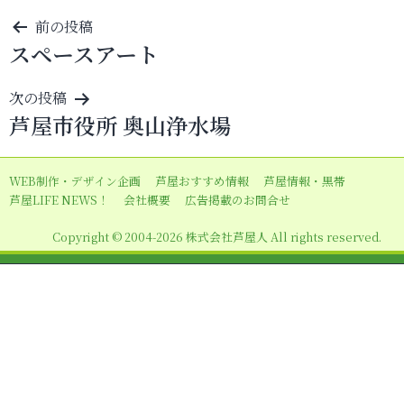
投
前の投稿
スペースアート
稿
ナ
次の投稿
ビ
芦屋市役所 奥山浄水場
ゲ
ー
WEB制作・デザイン企画
芦屋おすすめ情報
芦屋情報・黒帯
シ
芦屋LIFE NEWS！
会社概要
広告掲載のお問合せ
ョ
Copyright © 2004-2026 株式会社芦屋人 All rights reserved.
ン