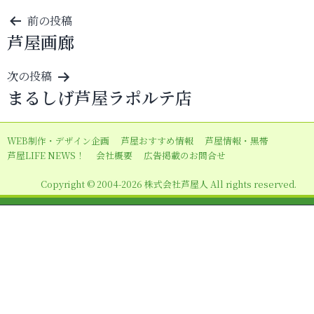
投
前の投稿
芦屋画廊
稿
ナ
次の投稿
ビ
まるしげ芦屋ラポルテ店
ゲ
ー
WEB制作・デザイン企画
芦屋おすすめ情報
芦屋情報・黒帯
シ
芦屋LIFE NEWS！
会社概要
広告掲載のお問合せ
ョ
Copyright © 2004-2026 株式会社芦屋人 All rights reserved.
ン