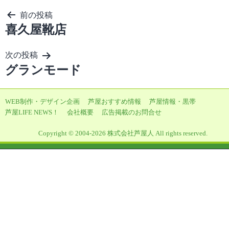
投
前の投稿
喜久屋靴店
稿
ナ
次の投稿
ビ
グランモード
ゲ
ー
WEB制作・デザイン企画
芦屋おすすめ情報
芦屋情報・黒帯
シ
芦屋LIFE NEWS！
会社概要
広告掲載のお問合せ
ョ
Copyright © 2004-2026 株式会社芦屋人 All rights reserved.
ン