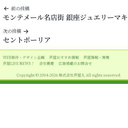
投
前の投稿
モンテメール名店街 銀座ジュエリーマキ
稿
ナ
次の投稿
ビ
セントポーリア
ゲ
ー
WEB制作・デザイン企画
芦屋おすすめ情報
芦屋情報・黒帯
シ
芦屋LIFE NEWS！
会社概要
広告掲載のお問合せ
ョ
Copyright © 2004-2026 株式会社芦屋人 All rights reserved.
ン