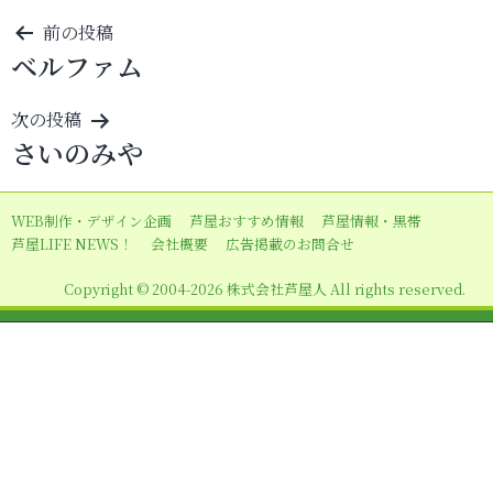
投
前の投稿
ベルファム
稿
ナ
次の投稿
ビ
さいのみや
ゲ
ー
WEB制作・デザイン企画
芦屋おすすめ情報
芦屋情報・黒帯
シ
芦屋LIFE NEWS！
会社概要
広告掲載のお問合せ
ョ
Copyright © 2004-2026 株式会社芦屋人 All rights reserved.
ン