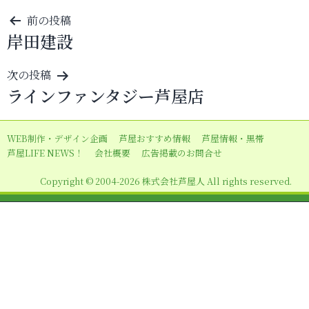
投
前の投稿
岸田建設
稿
ナ
次の投稿
ビ
ラインファンタジー芦屋店
ゲ
ー
WEB制作・デザイン企画
芦屋おすすめ情報
芦屋情報・黒帯
シ
芦屋LIFE NEWS！
会社概要
広告掲載のお問合せ
ョ
Copyright © 2004-2026 株式会社芦屋人 All rights reserved.
ン