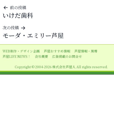
投
前の投稿
いけだ歯科
稿
ナ
次の投稿
ビ
モーダ・エミリー芦屋
ゲ
ー
WEB制作・デザイン企画
芦屋おすすめ情報
芦屋情報・黒帯
シ
芦屋LIFE NEWS！
会社概要
広告掲載のお問合せ
ョ
Copyright © 2004-2026 株式会社芦屋人 All rights reserved.
ン