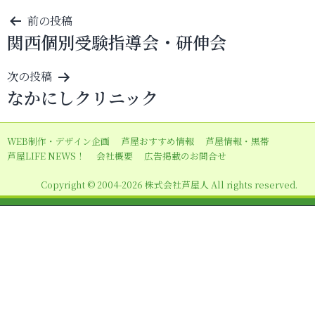
投
前の投稿
関西個別受験指導会・研伸会
稿
ナ
次の投稿
ビ
なかにしクリニック
ゲ
ー
WEB制作・デザイン企画
芦屋おすすめ情報
芦屋情報・黒帯
シ
芦屋LIFE NEWS！
会社概要
広告掲載のお問合せ
ョ
Copyright © 2004-2026 株式会社芦屋人 All rights reserved.
ン