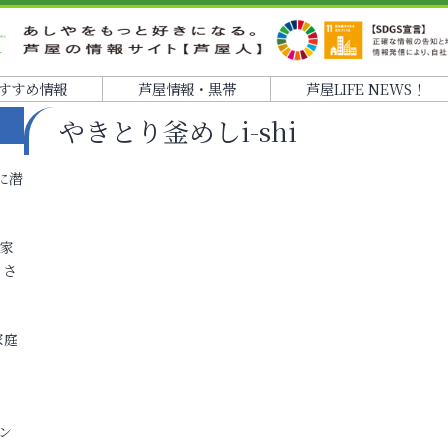
すすめ情報
芦屋情報・黒帯
芦屋LIFE NEWS！
やきとり釜めしi-shi
に潜
各家
りさ
家庭
ン