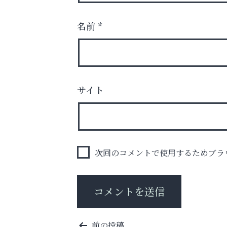
名前
*
梅雨でカビが繁殖する前に！
エアコン掃除は“今”が最適
サイト
アクイール芦屋店
次回のコメントで使用するためブラ
投
前の投稿