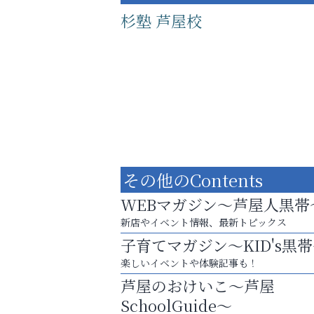
杉塾 芦屋校
その他のContents
WEBマガジン～芦屋人黒帯
新店やイベント情報、最新トピックス
子育てマガジン～KID's黒
学び方が変われば、成績は変わる。
楽しいイベントや体験記事も！
いわみ眼科
芦屋のおけいこ～芦屋
SchoolGuide～