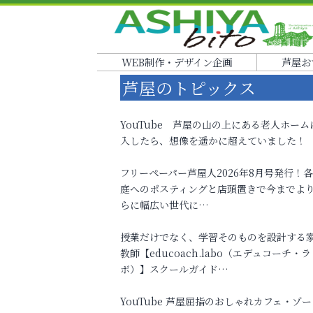
WEB制作・デザイン企画
芦屋お
芦屋のトピックス
YouTube 芦屋の山の上にある老人ホーム
入したら、想像を遥かに超えていました！
フリーペーパー芦屋人2026年8月号発行！
庭へのポスティングと店頭置きで今までよ
らに幅広い世代に…
授業だけでなく、学習そのものを設計する
教師【educoach.labo（エデュコーチ・ラ
ボ）】スクールガイド…
YouTube 芦屋屈指のおしゃれカフェ・ゾー