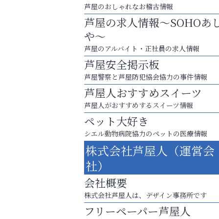
芦屋のおしゃれなお稽古情報
芦屋の求人情報～SOHOあ
や～
芦屋のアルバイト・正社員の求人情報
芦屋安全掲示板
芦屋警察と芦屋防犯協会協力の事件情報
芦屋人おすすめスイーツ
芦屋人がおすすめするスイーツ情報
ペット大好き
スマホは何時間までなら大丈夫？ ～スマホ
シエル動物病院協力のペットの医療情報
に知っておきたい子どもの近視対策～
株式会社芦屋人（運営会
便利屋ファースト
社）
会社概要
株式会社芦屋人は、デザイン事務所です
フリーペーパー芦屋人