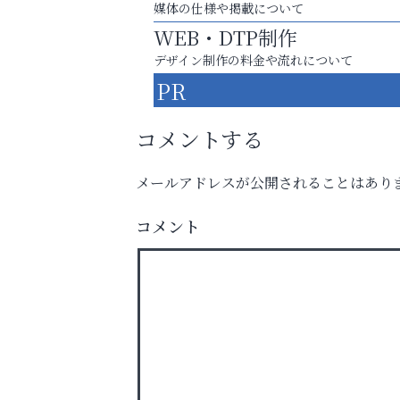
媒体の仕様や掲載について
WEB・DTP制作
デザイン制作の料金や流れについて
PR
コメントする
メールアドレスが公開されることはあり
庭のお手入れから遺品整理まで
ちょっとしたお困りごともOK!
コメント
おそうじ本舗芦屋東