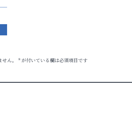
ません。
*
が付いている欄は必須項目です
時代
ク