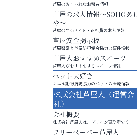
芦屋のおしゃれなお稽古情報
芦屋の求人情報～SOHOあ
や～
芦屋のアルバイト・正社員の求人情報
芦屋安全掲示板
芦屋警察と芦屋防犯協会協力の事件情報
芦屋人おすすめスイーツ
芦屋人がおすすめするスイーツ情報
ペット大好き
シエル動物病院協力のペットの医療情報
まずは話してみませんか？
株式会社芦屋人（運営会
「相続」無料相談会カフェ
社）
いわみ眼科
会社概要
株式会社芦屋人は、デザイン事務所です
フリーペーパー芦屋人