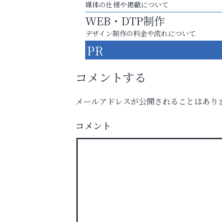
媒体の仕様や掲載について
WEB・DTP制作
デザイン制作の料金や流れについて
PR
コメントする
メールアドレスが公開されることはあり
スマホは何時間までなら大丈夫？ ～スマホ
コメント
に知っておきたい子どもの近視対策～
芦屋インターナショナルス
ール