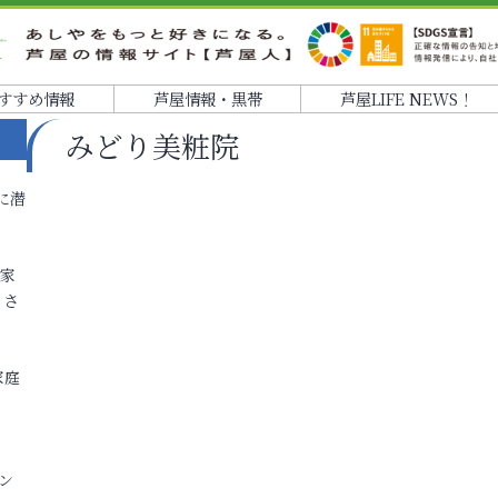
すすめ情報
芦屋情報・黒帯
芦屋LIFE NEWS！
みどり美粧院
に潜
各家
りさ
家庭
ン