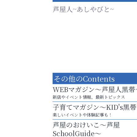
芦屋人~あしやびと~
その他のContents
WEBマガジン～芦屋人黒帯
新店やイベント情報、最新トピックス
子育てマガジン～KID's黒
芦屋・西宮・神戸の新店舗PRやリニューア
楽しいイベントや体験記事も！
知などお気軽にご相談ください。
芦屋のおけいこ～芦屋
阪神相続相談協会
SchoolGuide～