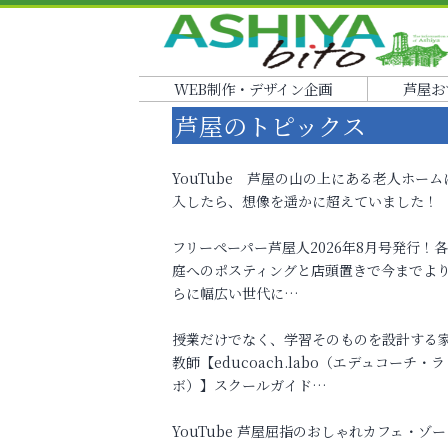
WEB制作・デザイン企画
芦屋お
芦屋のトピックス
YouTube 芦屋の山の上にある老人ホーム
入したら、想像を遥かに超えていました！
フリーペーパー芦屋人2026年8月号発行！
庭へのポスティングと店頭置きで今までよ
らに幅広い世代に…
授業だけでなく、学習そのものを設計する
教師【educoach.labo（エデュコーチ・ラ
ボ）】スクールガイド…
YouTube 芦屋屈指のおしゃれカフェ・ゾー