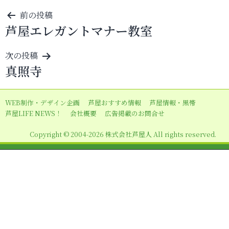
投
前の投稿
芦屋エレガントマナー教室
稿
ナ
次の投稿
ビ
真照寺
ゲ
ー
WEB制作・デザイン企画
芦屋おすすめ情報
芦屋情報・黒帯
シ
芦屋LIFE NEWS！
会社概要
広告掲載のお問合せ
ョ
Copyright © 2004-2026 株式会社芦屋人 All rights reserved.
ン