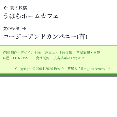
投
前の投稿
うはらホームカフェ
稿
ナ
次の投稿
ビ
コージーアンドカンパニー(有)
ゲ
ー
WEB制作・デザイン企画
芦屋おすすめ情報
芦屋情報・黒帯
シ
芦屋LIFE NEWS！
会社概要
広告掲載のお問合せ
ョ
Copyright © 2004-2026 株式会社芦屋人 All rights reserved.
ン