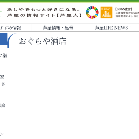
すすめ情報
芦屋情報・黒帯
芦屋LIFE NEWS！
おぐらや酒店
に潜
各家
りさ
家庭
ン