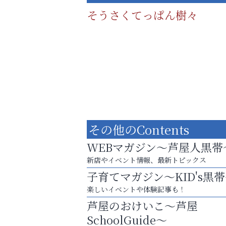
そうさくてっぱん樹々
その他のContents
WEBマガジン～芦屋人黒帯
新店やイベント情報、最新トピックス
子育てマガジン～KID's黒
８周年コースが半額以下の8,000円！
楽しいイベントや体験記事も！
神戸牛ステーキに舌鼓♪
芦屋のおけいこ～芦屋
Y-SPIRAL（ワイスパイラ
SchoolGuide～