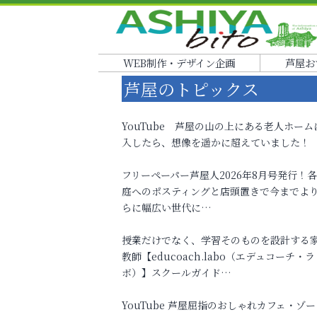
WEB制作・デザイン企画
芦屋お
芦屋のトピックス
YouTube 芦屋の山の上にある老人ホーム
入したら、想像を遥かに超えていました！
フリーペーパー芦屋人2026年8月号発行！
庭へのポスティングと店頭置きで今までよ
らに幅広い世代に…
授業だけでなく、学習そのものを設計する
教師【educoach.labo（エデュコーチ・ラ
ボ）】スクールガイド…
YouTube 芦屋屈指のおしゃれカフェ・ゾー