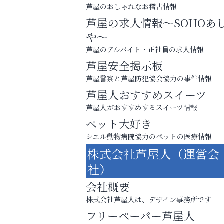
芦屋のおしゃれなお稽古情報
芦屋の求人情報～SOHOあ
や～
芦屋のアルバイト・正社員の求人情報
芦屋安全掲示板
芦屋警察と芦屋防犯協会協力の事件情報
芦屋人おすすめスイーツ
芦屋人がおすすめするスイーツ情報
ペット大好き
シエル動物病院協力のペットの医療情報
運動不足「動かない」を解消しませんか？
株式会社芦屋人（運営会
芦屋インターナショナルス
社）
ール
会社概要
株式会社芦屋人は、デザイン事務所です
フリーペーパー芦屋人