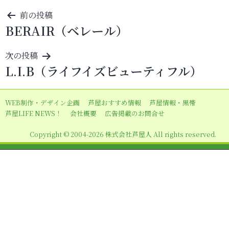
投
前の投稿
BERAIR（ベレール）
稿
ナ
次の投稿
ビ
L.I.B（ライフイズビューティフル）
ゲ
ー
WEB制作・デザイン企画
芦屋おすすめ情報
芦屋情報・黒帯
シ
芦屋LIFE NEWS！
会社概要
広告掲載のお問合せ
ョ
Copyright © 2004-2026 株式会社芦屋人 All rights reserved.
ン