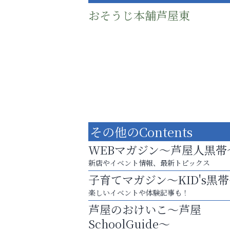
おそうじ本舗芦屋東
その他のContents
WEBマガジン～芦屋人黒帯
新店やイベント情報、最新トピックス
子育てマガジン～KID's黒
梅雨でカビが繁殖する前に！
楽しいイベントや体験記事も！
エアコン掃除は“今”が最適
芦屋のおけいこ～芦屋
ラ・ミカ矯正歯科
SchoolGuide～