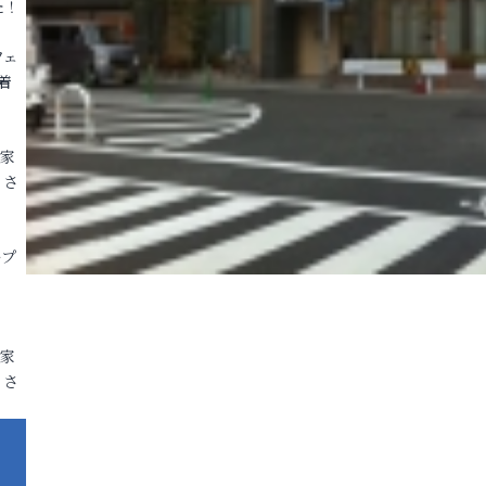
た！
フェ
着
各家
りさ
ープ
各家
りさ