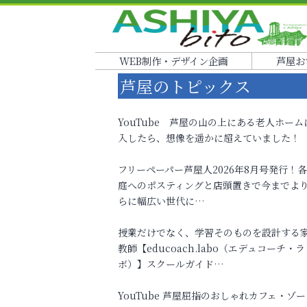
WEB制作・デザイン企画
芦屋お
芦屋のトピックス
YouTube 芦屋の山の上にある老人ホーム
入したら、想像を遥かに超えていました！
フリーペーパー芦屋人2026年8月号発行！
庭へのポスティングと店頭置きで今までよ
らに幅広い世代に…
授業だけでなく、学習そのものを設計する
教師【educoach.labo（エデュコーチ・ラ
ボ）】スクールガイド…
YouTube 芦屋屈指のおしゃれカフェ・ゾー