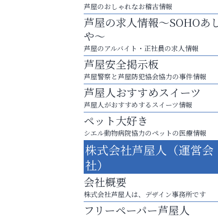
芦屋のおしゃれなお稽古情報
芦屋の求人情報～SOHOあ
や～
芦屋のアルバイト・正社員の求人情報
芦屋安全掲示板
芦屋警察と芦屋防犯協会協力の事件情報
芦屋人おすすめスイーツ
芦屋人がおすすめするスイーツ情報
ペット大好き
シエル動物病院協力のペットの医療情報
お一人おひとりに合う治療をご提案
株式会社芦屋人（運営会
口元から始まる、自分らしい毎日を
社）
アクイール芦屋店
会社概要
株式会社芦屋人は、デザイン事務所です
フリーペーパー芦屋人