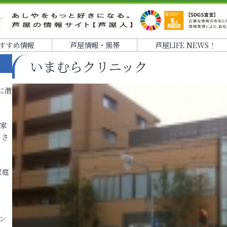
すすめ情報
芦屋情報・黒帯
芦屋LIFE NEWS！
いまむらクリニック
に潜
各家
りさ
家庭
ン