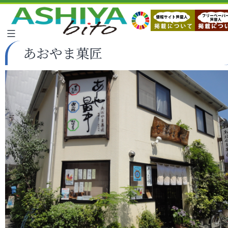
あおやま菓匠