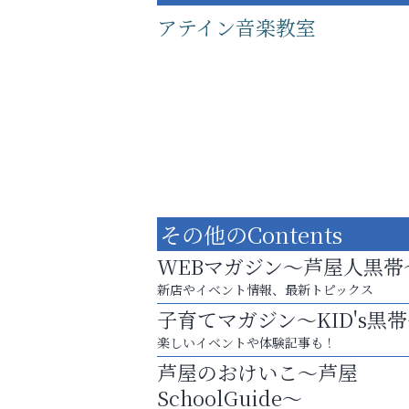
アテイン音楽教室
その他のContents
WEBマガジン～芦屋人黒帯
新店やイベント情報、最新トピックス
子育てマガジン～KID's黒
あなたらしく奏でる、音楽の時間
楽しいイベントや体験記事も！
アクイール芦屋店
芦屋のおけいこ～芦屋
SchoolGuide～