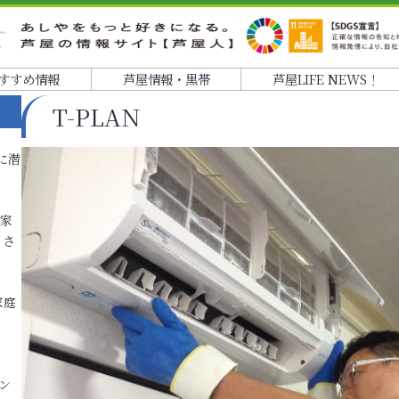
すすめ情報
芦屋情報・黒帯
芦屋LIFE NEWS！
T-PLAN
に潜
各家
りさ
家庭
ン