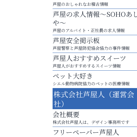
芦屋のおしゃれなお稽古情報
芦屋の求人情報～SOHOあ
や～
芦屋のアルバイト・正社員の求人情報
芦屋安全掲示板
芦屋警察と芦屋防犯協会協力の事件情報
芦屋人おすすめスイーツ
芦屋人がおすすめするスイーツ情報
ペット大好き
洋服お売りください！ 買取サービスは
シエル動物病院協力のペットの医療情報
出張・宅配・持ち込みすべて無料！
株式会社芦屋人（運営会
いわみ眼科
社）
会社概要
株式会社芦屋人は、デザイン事務所です
フリーペーパー芦屋人