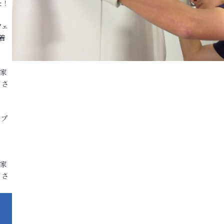
た！
フェ
着
各家
りさ
ープ
各家
りさ