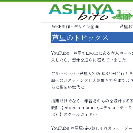
WEB制作・デザイン企画
芦屋お
芦屋のトピックス
YouTube 芦屋の山の上にある老人ホーム
入したら、想像を遥かに超えていました！
フリーペーパー芦屋人2026年8月号発行！
庭へのポスティングと店頭置きで今までよ
らに幅広い世代に…
授業だけでなく、学習そのものを設計する
教師【educoach.labo（エデュコーチ・ラ
ボ）】スクールガイド…
YouTube 芦屋屈指のおしゃれカフェ・ゾー