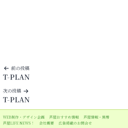
投
前の投稿
T-PLAN
稿
ナ
次の投稿
ビ
T-PLAN
ゲ
ー
WEB制作・デザイン企画
芦屋おすすめ情報
芦屋情報・黒帯
シ
芦屋LIFE NEWS！
会社概要
広告掲載のお問合せ