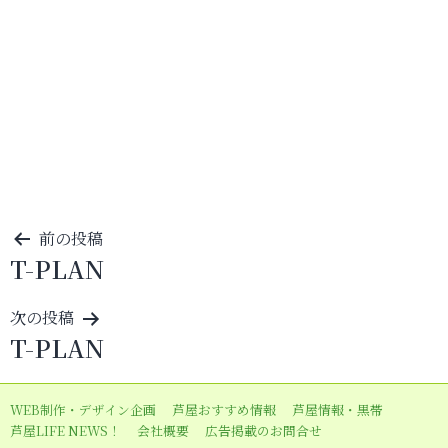
投
前の投稿
T-PLAN
稿
ナ
次の投稿
ビ
T-PLAN
ゲ
ー
WEB制作・デザイン企画
芦屋おすすめ情報
芦屋情報・黒帯
シ
芦屋LIFE NEWS！
会社概要
広告掲載のお問合せ