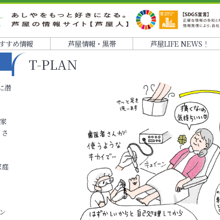
すすめ情報
芦屋情報・黒帯
芦屋LIFE NEWS！
T-PLAN
に潜
各家
りさ
家庭
ン