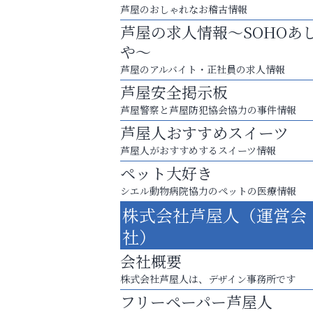
芦屋のおしゃれなお稽古情報
芦屋の求人情報～SOHOあ
や～
芦屋のアルバイト・正社員の求人情報
芦屋安全掲示板
芦屋警察と芦屋防犯協会協力の事件情報
芦屋人おすすめスイーツ
芦屋人がおすすめするスイーツ情報
ペット大好き
シエル動物病院協力のペットの医療情報
洋服お売りください！ 買取サービスは
株式会社芦屋人（運営会
出張・宅配・持ち込みすべて無料！
社）
おそうじ本舗芦屋東
会社概要
株式会社芦屋人は、デザイン事務所です
フリーペーパー芦屋人