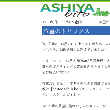
WEB制作・デザイン企画
芦屋お
芦屋のトピックス
YouTube 芦屋の山の上にある老人ホーム
入したら、想像を遥かに超えていました！
フリーペーパー芦屋人2026年8月号発行！
庭へのポスティングと店頭置きで今までよ
らに幅広い世代に…
授業だけでなく、学習そのものを設計する
教師【educoach.labo（エデュコーチ・ラ
ボ）】スクールガイド…
YouTube 芦屋屈指のおしゃれカフェ・ゾー