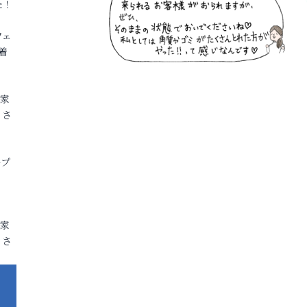
た！
フェ
着
各家
りさ
ープ
各家
りさ