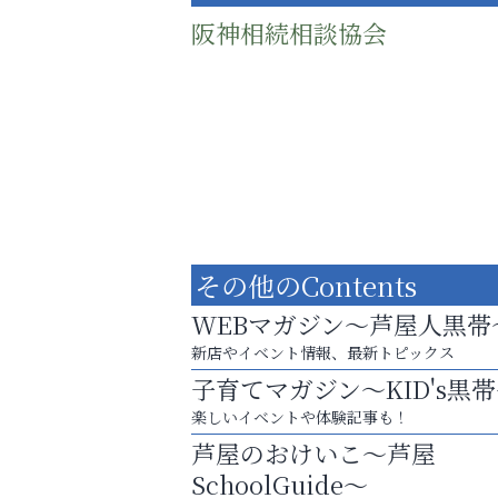
阪神相続相談協会
その他のContents
WEBマガジン～芦屋人黒帯
新店やイベント情報、最新トピックス
子育てマガジン～KID's黒
まずは話してみませんか？
楽しいイベントや体験記事も！
「相続」無料相談会カフェ
芦屋のおけいこ～芦屋
アクイール芦屋店
SchoolGuide～