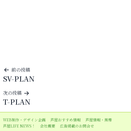
投
前の投稿
SV-PLAN
稿
ナ
次の投稿
ビ
T-PLAN
ゲ
ー
WEB制作・デザイン企画
芦屋おすすめ情報
芦屋情報・黒帯
シ
芦屋LIFE NEWS！
会社概要
広告掲載のお問合せ