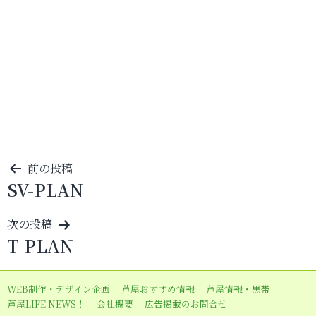
投
前の投稿
SV-PLAN
稿
ナ
次の投稿
ビ
T-PLAN
ゲ
ー
WEB制作・デザイン企画
芦屋おすすめ情報
芦屋情報・黒帯
シ
芦屋LIFE NEWS！
会社概要
広告掲載のお問合せ