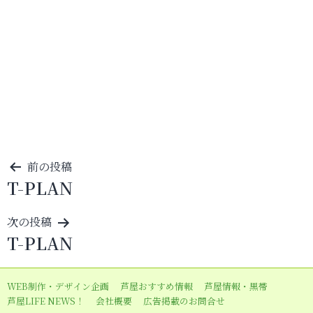
投
前の投稿
T-PLAN
稿
ナ
次の投稿
ビ
T-PLAN
ゲ
ー
WEB制作・デザイン企画
芦屋おすすめ情報
芦屋情報・黒帯
シ
芦屋LIFE NEWS！
会社概要
広告掲載のお問合せ