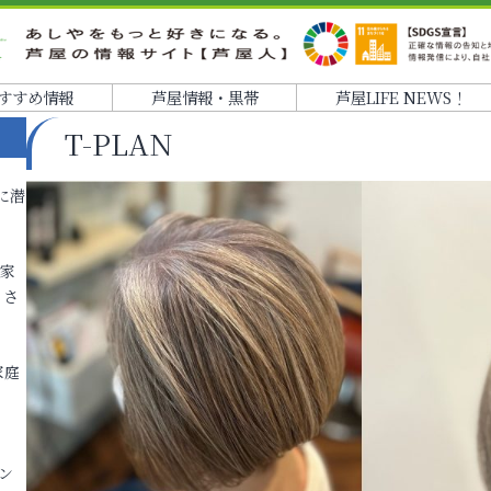
すすめ情報
芦屋情報・黒帯
芦屋LIFE NEWS！
T-PLAN
に潜
各家
りさ
家庭
ン