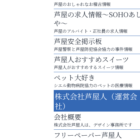
芦屋のおしゃれなお稽古情報
芦屋の求人情報～SOHOあ
や～
芦屋のアルバイト・正社員の求人情報
芦屋安全掲示板
芦屋警察と芦屋防犯協会協力の事件情報
芦屋人おすすめスイーツ
芦屋人がおすすめするスイーツ情報
ペット大好き
８周年コースが半額以下の8,000円！
シエル動物病院協力のペットの医療情報
神戸牛ステーキに舌鼓♪
株式会社芦屋人（運営会
整体院エスコート・芦屋サ
社）
ン
会社概要
株式会社芦屋人は、デザイン事務所です
フリーペーパー芦屋人