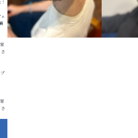
た！
フェ
着
各家
りさ
ープ
各家
りさ