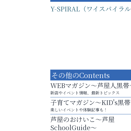
Y-SPIRAL（ワイスパイラ
その他のContents
WEBマガジン～芦屋人黒帯
新店やイベント情報、最新トピックス
子育てマガジン～KID's黒
運動不足「動かない」を解消しませんか？
楽しいイベントや体験記事も！
そうさくてっぱん樹々
芦屋のおけいこ～芦屋
SchoolGuide～