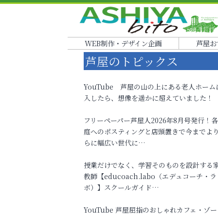
WEB制作・デザイン企画
芦屋お
芦屋のトピックス
YouTube 芦屋の山の上にある老人ホーム
入したら、想像を遥かに超えていました！
フリーペーパー芦屋人2026年8月号発行！
庭へのポスティングと店頭置きで今までよ
らに幅広い世代に…
授業だけでなく、学習そのものを設計する
教師【educoach.labo（エデュコーチ・ラ
ボ）】スクールガイド…
YouTube 芦屋屈指のおしゃれカフェ・ゾー