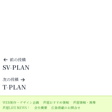
投
前の投稿
SV-PLAN
稿
ナ
次の投稿
ビ
T-PLAN
ゲ
ー
WEB制作・デザイン企画
芦屋おすすめ情報
芦屋情報・黒帯
シ
芦屋LIFE NEWS！
会社概要
広告掲載のお問合せ