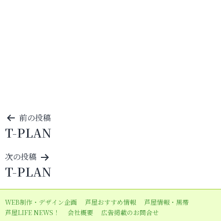
投
前の投稿
T-PLAN
稿
ナ
次の投稿
ビ
T-PLAN
ゲ
ー
WEB制作・デザイン企画
芦屋おすすめ情報
芦屋情報・黒帯
シ
芦屋LIFE NEWS！
会社概要
広告掲載のお問合せ