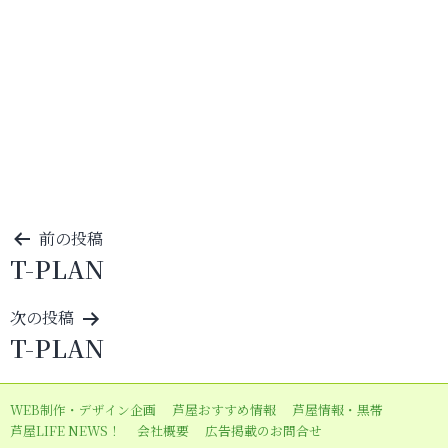
投
前の投稿
T-PLAN
稿
ナ
次の投稿
ビ
T-PLAN
ゲ
ー
WEB制作・デザイン企画
芦屋おすすめ情報
芦屋情報・黒帯
シ
芦屋LIFE NEWS！
会社概要
広告掲載のお問合せ