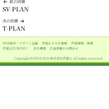
投
前の投稿
SV-PLAN
稿
ナ
次の投稿
ビ
T-PLAN
ゲ
ー
WEB制作・デザイン企画
芦屋おすすめ情報
芦屋情報・黒帯
シ
芦屋LIFE NEWS！
会社概要
広告掲載のお問合せ
ョ
Copyright © 2004-2026 株式会社芦屋人 All rights reserved.
ン