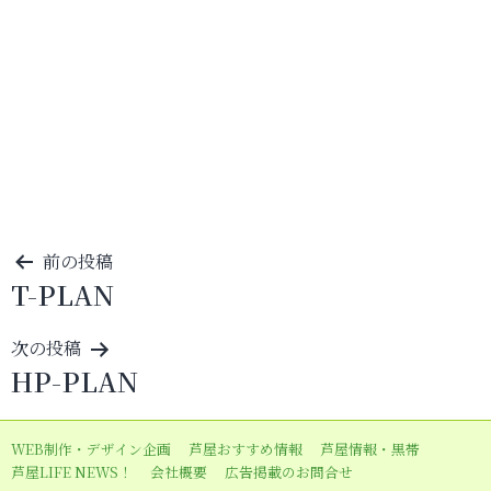
投
前の投稿
T-PLAN
稿
ナ
次の投稿
ビ
HP-PLAN
ゲ
ー
WEB制作・デザイン企画
芦屋おすすめ情報
芦屋情報・黒帯
シ
芦屋LIFE NEWS！
会社概要
広告掲載のお問合せ