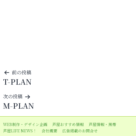
投
前の投稿
T-PLAN
稿
ナ
次の投稿
ビ
M-PLAN
ゲ
ー
WEB制作・デザイン企画
芦屋おすすめ情報
芦屋情報・黒帯
シ
芦屋LIFE NEWS！
会社概要
広告掲載のお問合せ