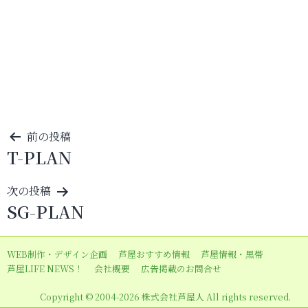
投
前の投稿
T-PLAN
稿
ナ
次の投稿
ビ
SG-PLAN
ゲ
ー
WEB制作・デザイン企画
芦屋おすすめ情報
芦屋情報・黒帯
シ
芦屋LIFE NEWS！
会社概要
広告掲載のお問合せ
ョ
Copyright © 2004-2026 株式会社芦屋人 All rights reserved.
ン