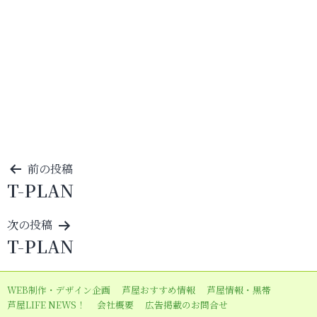
投
前の投稿
T-PLAN
稿
ナ
次の投稿
ビ
T-PLAN
ゲ
ー
WEB制作・デザイン企画
芦屋おすすめ情報
芦屋情報・黒帯
シ
芦屋LIFE NEWS！
会社概要
広告掲載のお問合せ