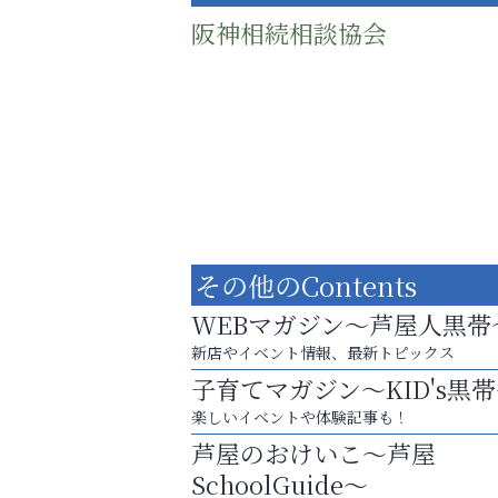
阪神相続相談協会
その他のContents
WEBマガジン～芦屋人黒帯
新店やイベント情報、最新トピックス
子育てマガジン～KID's黒
まずは話してみませんか？
楽しいイベントや体験記事も！
「相続」無料相談会カフェ
芦屋のおけいこ～芦屋
便利屋ファースト
SchoolGuide～