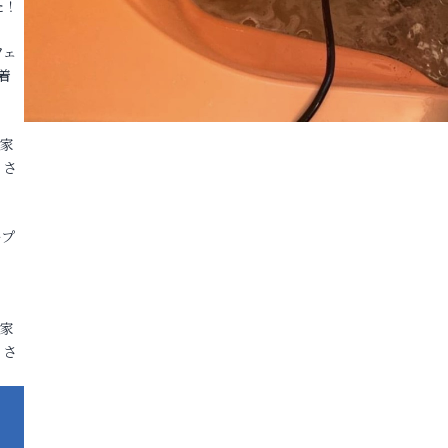
た！
フェ
着
各家
りさ
ープ
各家
りさ