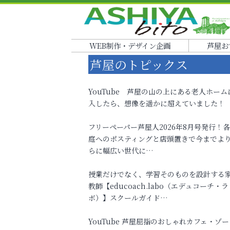
WEB制作・デザイン企画
芦屋お
芦屋のトピックス
YouTube 芦屋の山の上にある老人ホーム
入したら、想像を遥かに超えていました！
フリーペーパー芦屋人2026年8月号発行！
庭へのポスティングと店頭置きで今までよ
らに幅広い世代に…
授業だけでなく、学習そのものを設計する
教師【educoach.labo（エデュコーチ・ラ
ボ）】スクールガイド…
YouTube 芦屋屈指のおしゃれカフェ・ゾー