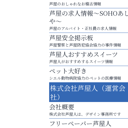
芦屋のおしゃれなお稽古情報
芦屋の求人情報～SOHOあ
や～
芦屋のアルバイト・正社員の求人情報
芦屋安全掲示板
芦屋警察と芦屋防犯協会協力の事件情報
芦屋人おすすめスイーツ
芦屋人がおすすめするスイーツ情報
ペット大好き
シエル動物病院協力のペットの医療情報
庭のお手入れから遺品整理まで
株式会社芦屋人（運営会
ちょっとしたお困りごともOK!
社）
芦屋インターナショナルス
会社概要
ール
株式会社芦屋人は、デザイン事務所です
フリーペーパー芦屋人