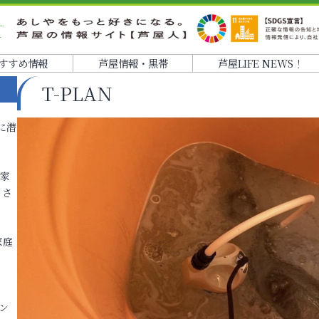
すすめ情報
芦屋情報・黒帯
芦屋LIFE NEWS！
T-PLAN
に潜
各家
りさ
家庭
ン